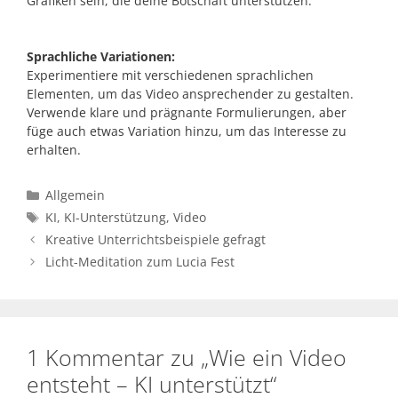
Grafiken sein, die deine Botschaft unterstützen.
Sprachliche Variationen:
Experimentiere mit verschiedenen sprachlichen
Elementen, um das Video ansprechender zu gestalten.
Verwende klare und prägnante Formulierungen, aber
füge auch etwas Variation hinzu, um das Interesse zu
erhalten.
Kategorien
Allgemein
Schlagwörter
KI
,
KI-Unterstützung
,
Video
Kreative Unterrichtsbeispiele gefragt
Licht-Meditation zum Lucia Fest
1 Kommentar zu „Wie ein Video
entsteht – KI unterstützt“