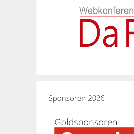
Zum
Inhalt
springen
Sponsoren 2026
Goldsponsoren