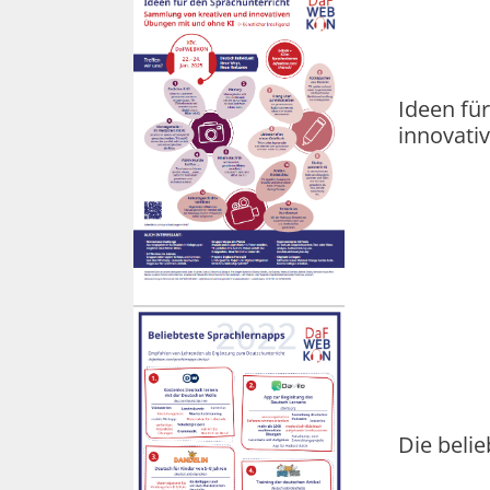
Ideen fü
innovati
Die beli