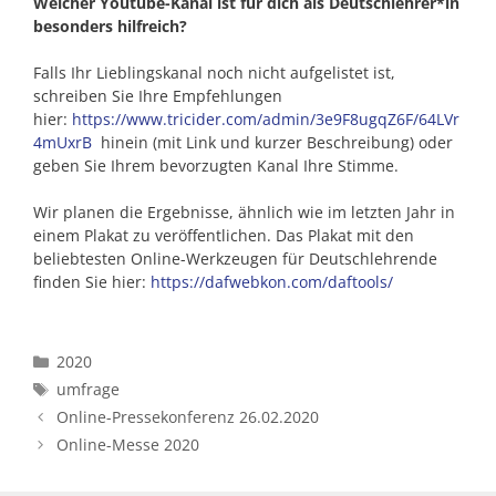
Welcher Youtube-Kanal ist für dich als Deutschlehrer*in
besonders hilfreich?
Falls Ihr Lieblingskanal noch nicht aufgelistet ist,
schreiben Sie Ihre Empfehlungen
hier:
https://www.tricider.com/admin/3e9F8ugqZ6F/64LVr
4mUxrB
hinein (mit Link und kurzer Beschreibung) oder
geben Sie Ihrem bevorzugten Kanal Ihre Stimme.
Wir planen die Ergebnisse, ähnlich wie im letzten Jahr in
einem Plakat zu veröffentlichen. Das Plakat mit den
beliebtesten Online-Werkzeugen für Deutschlehrende
finden Sie hier:
https://dafwebkon.com/daftools/
Kategorien
2020
Schlagwörter
umfrage
Online-Pressekonferenz 26.02.2020
Online-Messe 2020