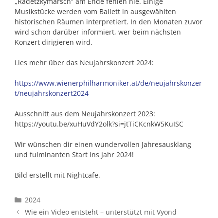
„Radetzkymarsch“ am Ende fehlen nie. Einige
Musikstücke werden vom Ballett in ausgewählten
historischen Räumen interpretiert. In den Monaten zuvor
wird schon darüber informiert, wer beim nächsten
Konzert dirigieren wird.
Lies mehr über das Neujahrskonzert 2024:
https://www.wienerphilharmoniker.at/de/neujahrskonzer
t/neujahrskonzert2024
Ausschnitt aus dem Neujahrskonzert 2023:
https://youtu.be/xuHuVdY2olk?si=jtTiCKcnkW5KuISC
Wir wünschen dir einen wundervollen Jahresausklang
und fulminanten Start ins Jahr 2024!
Bild erstellt mit Nightcafe.
Kategorien
2024
Wie ein Video entsteht – unterstützt mit Vyond