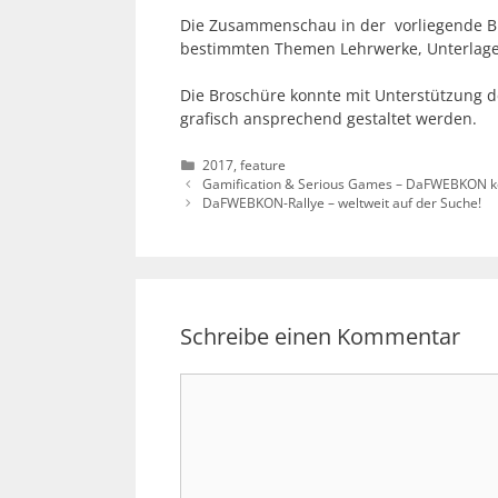
Die Zusammenschau in der vorliegende Br
bestimmten Themen Lehrwerke, Unterlagen
Die Broschüre konnte mit Unterstützung 
grafisch ansprechend gestaltet werden.
Kategorien
2017
,
feature
Gamification & Serious Games – DaFWEBKON k
DaFWEBKON-Rallye – weltweit auf der Suche!
Schreibe einen Kommentar
Kommentar