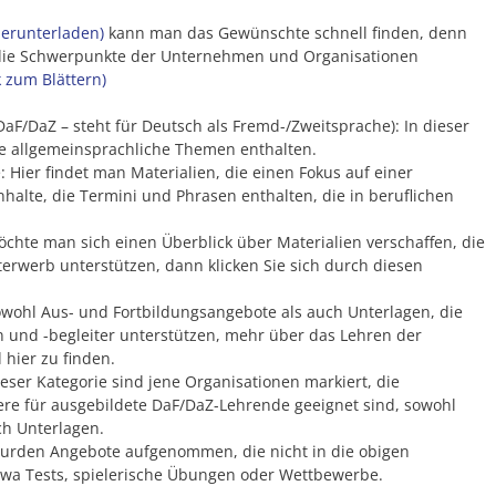
erunterladen)
kann man das Gewünschte schnell finden, denn
n die Schwerpunkte der Unternehmen und Organisationen
k zum Blättern)
DaF/DaZ – steht für Deutsch als Fremd-/Zweitsprache): In dieser
die allgemeinsprachliche Themen enthalten.
: Hier findet man Materialien, die einen Fokus auf einer
halte, die Termini und Phrasen enthalten, die in beruflichen
öchte man sich einen Überblick über Materialien verschaffen, die
terwerb unterstützen, dann klicken Sie sich durch diesen
owohl Aus- und Fortbildungsangebote als auch Unterlagen, die
 und -begleiter unterstützen, mehr über das Lehren der
hier zu finden.
eser Kategorie sind jene Organisationen markiert, die
re für ausgebildete DaF/DaZ-Lehrende geeignet sind, sowohl
ch Unterlagen.
wurden Angebote aufgenommen, die nicht in die obigen
twa Tests, spielerische Übungen oder Wettbewerbe.